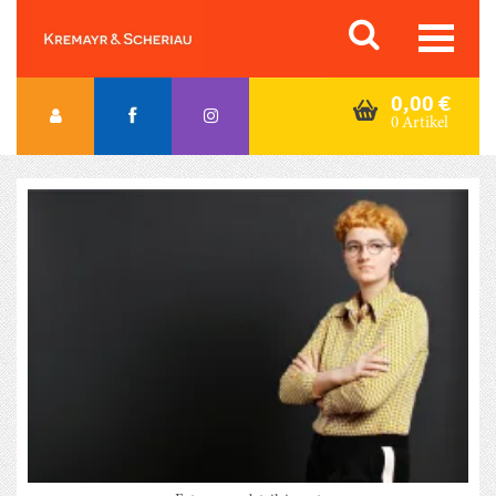
Skip
Orac K&S
to
content
0,00
€
0 Artikel