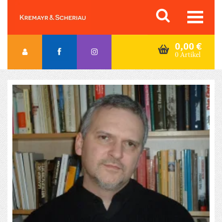
Skip
Orac K&S
to
content
0,00
€
0 Artikel