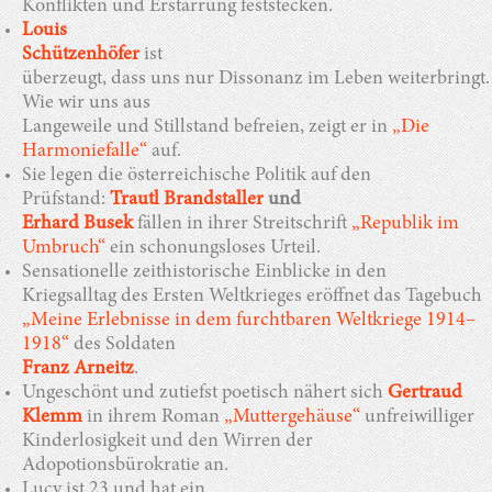
Konflikten und Erstarrung feststecken.
Louis
Schützenhöfer
ist
überzeugt, dass uns nur Dissonanz im Leben weiterbringt.
Wie wir uns aus
Langeweile und Stillstand befreien, zeigt er in
„Die
Harmoniefalle“
auf.
Sie legen die österreichische Politik auf den
Prüfstand:
Trautl Brandstaller
und
Erhard Busek
fällen in ihrer Streitschrift
„Republik im
Umbruch“
ein schonungsloses Urteil.
Sensationelle zeithistorische Einblicke in den
Kriegsalltag des Ersten Weltkrieges eröffnet das Tagebuch
„Meine Erlebnisse in dem furchtbaren Weltkriege 1914–
1918“
des Soldaten
Franz Arneitz
.
Ungeschönt und zutiefst poetisch nähert sich
Gertraud
Klemm
in ihrem Roman
„Muttergehäuse“
unfreiwilliger
Kinderlosigkeit und den Wirren der
Adopotionsbürokratie an.
Lucy ist 23 und hat ein