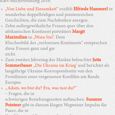
K&S-Bücherfrühling 2016:
„Von Liebe und Einsamkeit“
erzählt
Elfriede Hammerl
in
wunderbar doppelbödigen und pointenreichen
Geschichten, die zum Nachdenken anregen.
Zehn außergewöhnliche Frauen quer über den
afrikanischen Kontinent porträtiert
Margit
Maximilian
in
„Woza Sisi“
.
Dem
Klischeebild des „verlorenen Kontinents“ entsprechen
diese Frauen ganz und gar
nicht.
Zum zweiten Jahrestag des Maidan beleuchtet
Jutta
Sommerbauer
„Die Ukraine im Krieg’
und berichtet als
langjährige Ukraine-Korrespondentin von den
Frontlinien eines vergessenen Konflikts am Rande
Europas.
„Adam, wo bist du? Eva, was tust du?“
–
Fragen, die in
schwierigen Beziehungszeiten auftauchen.
Susanne
Pointner
gibt in diesem klugen Wegweiser Impulse für
Paare, die in