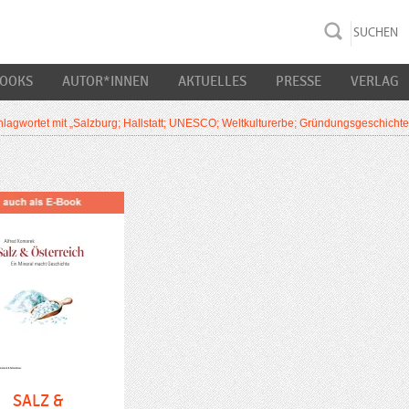
rac K&S
BOOKS
AUTOR*INNEN
AKTUELLES
PRESSE
VERLAG
lagwortet mit „Salzburg; Hallstatt; UNESCO; Weltkulturerbe; Gründungsgeschichte; 
SALZ &