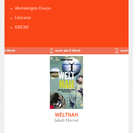
übermorgen: Essays
Literatur
KREMI
WELTNAH
Jakob Horvat