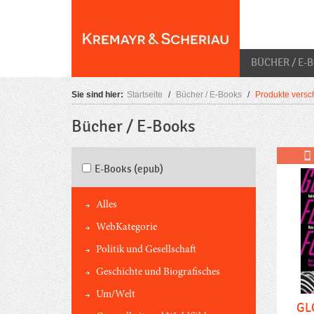
Skip
O
to
content
BÜCHER / E-
Sie sind hier:
Startseite
/
Bücher / E-Books
/
Produkte versch
Bücher / E-Books
E-Books (epub)
Alles
WebKategorie
Politik und Gesellschaft
Geschichte und Biografisches
Um/Welt
GL