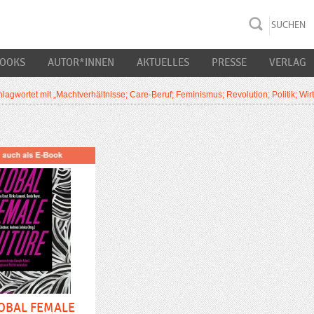
rac K&S
BOOKS
AUTOR*INNEN
AKTUELLES
PRESSE
VERLAG
lagwortet mit „Machtverhältnisse; Care-Beruf; Feminismus; Revolution; Politik; Wirt
OBAL FEMALE