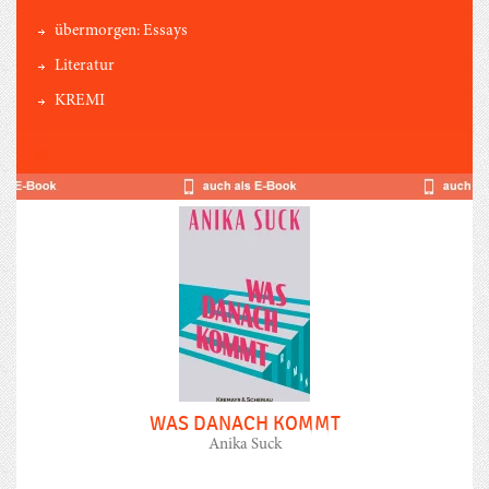
übermorgen: Essays
Literatur
KREMI
WAS DANACH KOMMT
Anika Suck