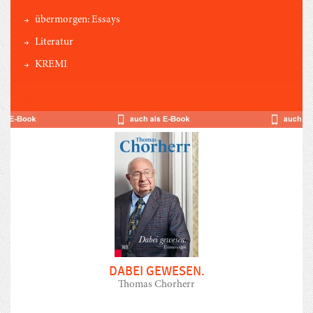
übermorgen: Essays
Literatur
KREMI
DABEI GEWESEN.
Thomas Chorherr