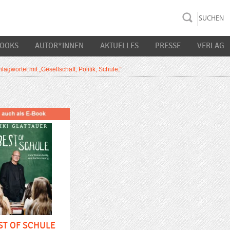
rac K&S
BOOKS
AUTOR*INNEN
AKTUELLES
PRESSE
VERLAG
lagwortet mit „Gesellschaft; Politik; Schule;“
ST OF SCHULE