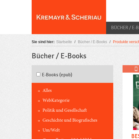
Skip
O
to
content
BÜCHER / E-
Sie sind hier:
Startseite
/
Bücher / E-Books
/
Produkte versch
Bücher / E-Books
E-Books (epub)
Alles
WebKategorie
Politik und Gesellschaft
Geschichte und Biografisches
Um/Welt
BE