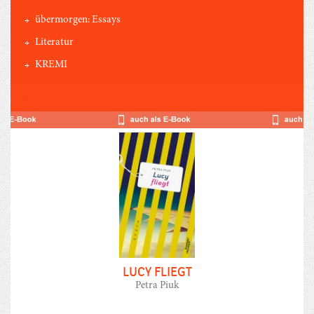
übermorgen: Essays
Literatur
KREMI
LUCY FLIEGT
Petra Piuk