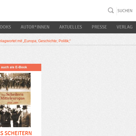
rac K&S
BOOKS
AUTOR*INNEN
AKTUELLES
PRESSE
VERLAG
lagwortet mit „Europa; Geschichte; Politik;“
S SCHEITERN