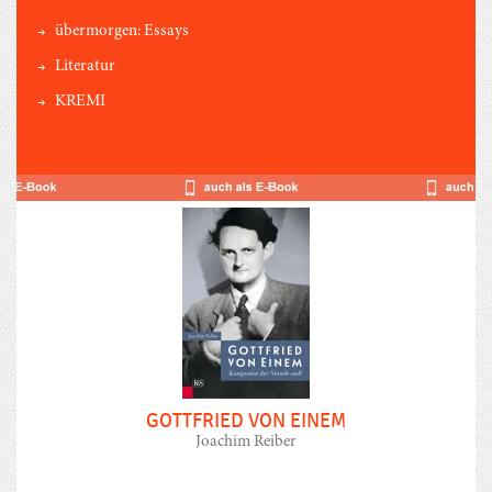
übermorgen: Essays
Literatur
KREMI
GOTTFRIED VON EINEM
Joachim Reiber