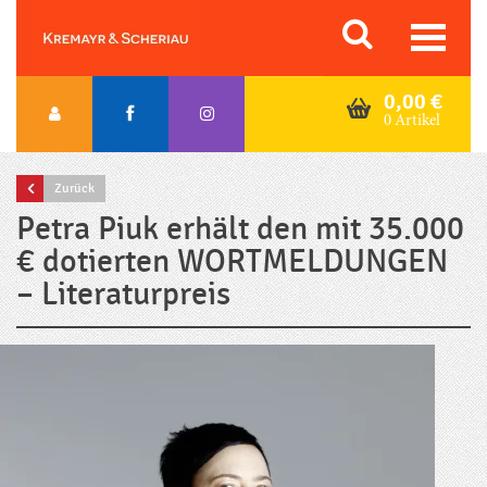
Skip
Orac K&S
to
content
0,00
€
0 Artikel
Zurück
Petra Piuk erhält den mit 35.000
€ dotierten WORTMELDUNGEN
– Literaturpreis