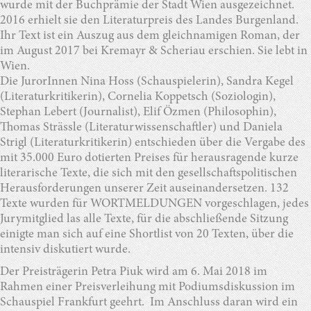
wurde mit der Buchprämie der Stadt Wien ausgezeichnet.
2016 erhielt sie den Literaturpreis des Landes Burgenland.
Ihr Text ist ein Auszug aus dem gleichnamigen Roman, der
im August 2017 bei Kremayr & Scheriau erschien. Sie lebt in
Wien.
Die JurorInnen Nina Hoss (Schauspielerin), Sandra Kegel
(Literaturkritikerin), Cornelia Koppetsch (Soziologin),
Stephan Lebert (Journalist), Elif Özmen (Philosophin),
Thomas Strässle (Literaturwissenschaftler) und Daniela
Strigl (Literaturkritikerin) entschieden über die Vergabe des
mit 35.000 Euro dotierten Preises für herausragende kurze
literarische Texte, die sich mit den gesellschaftspolitischen
Herausforderungen unserer Zeit auseinandersetzen. 132
Texte wurden für WORTMELDUNGEN vorgeschlagen, jedes
Jurymitglied las alle Texte, für die abschließende Sitzung
einigte man sich auf eine Shortlist von 20 Texten, über die
intensiv diskutiert wurde.
Der Preisträgerin Petra Piuk wird am 6. Mai 2018 im
Rahmen einer Preisverleihung mit Podiumsdiskussion im
Schauspiel Frankfurt geehrt. Im Anschluss daran wird ein