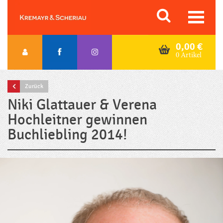
Skip
Orac K&S
to
content
0,00
€
0 Artikel
Zurück
Niki Glattauer & Verena
Hochleitner gewinnen
Buchliebling 2014!