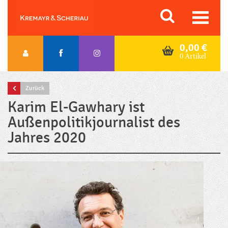
Skip
Orac K&S
to
content
0,00
€
0 Artikel
Zurück
Karim El-Gawhary ist
Außenpolitikjournalist des
Jahres 2020