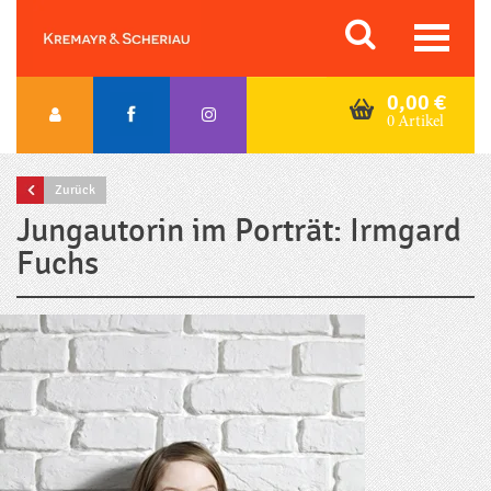
Skip
Orac K&S
to
content
0,00
€
0 Artikel
Zurück
Jungautorin im Porträt: Irmgard
Fuchs