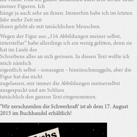
die Hand. Und ich glaube tatsächlich auch sehr an die Kraft
meiner Figuren. Ich
hänge ja auch sehr an ihnen. Immerhin habe ich im letzten
Jahr mehr Zeit mit
ihnen gelebt als mit tatsächlichen Menschen.
Wegen der Figur aus „116 Abbildungen meiner selbst,
interstellar“ habe allerdings ich ein wenig gelitten, denn sie
hat im Laufe des
Schreibens alles an sich gerissen. In diesen Text wollte ich
mich nämlich
eigentlich selbst – sozusagen – hineinschmuggeln, aber die
Figur hat das nicht
zugelassen, mir immer die Abbildungen meinerselbst
ausgespuckt und am Schluss
tatsächlich den ganzen Text eingenommen.
‘Wir zerschneiden die Schwerkraft’ ist ab dem 17. August
2015 im Buchhandel erhältlich!