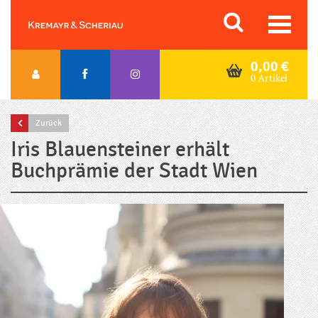
Skip
Orac K&S
to
content
0,00
€
0 Artikel
Zurück
Iris Blauensteiner erhält
Buchprämie der Stadt Wien