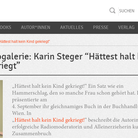
rac K&S
BOOKS
AUTOR*INNEN
AKTUELLES
PRESSE
VERLAG
ättest halt kein Kind gekriegt”
galerie: Karin Steger “Hättest halt
iegt”
„Hättest halt kein Kind gekriegt!“ Ein Satz wie ein
Hammerschlag, den so manche Frau schon gehört hat. 
präsentierte am
4. September ihr gleichnamiges Buch in der Buchhandl
Wien. In
„
Hättest halt kein Kind gekriegt!
“ beschreibt die Autorin,
erfolgreiche Radiomoderatorin und Alleinerzieherin k
Zusammenbruch