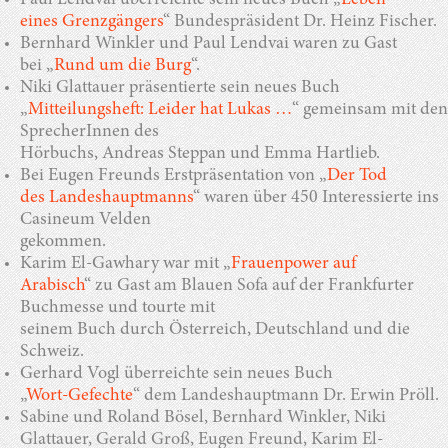
Paul Lendvai überreichte sein neues Buch „
Leben
eines Grenzgängers
“ Bundespräsident Dr. Heinz Fischer.
Bernhard Winkler und Paul Lendvai waren zu Gast
bei „
Rund um die Burg
“.
Niki Glattauer präsentierte sein neues Buch
„
Mitteilungsheft: Leider hat Lukas …
“ gemeinsam mit den
SprecherInnen des
Hörbuchs, Andreas Steppan und Emma Hartlieb.
Bei Eugen Freunds Erstpräsentation von „
Der Tod
des Landeshauptmanns
“ waren über 450 Interessierte ins
Casineum Velden
gekommen.
Karim El-Gawhary war mit „
Frauenpower auf
Arabisch
“ zu Gast am Blauen Sofa auf der Frankfurter
Buchmesse und tourte mit
seinem Buch durch Österreich, Deutschland und die
Schweiz.
Gerhard Vogl überreichte sein neues Buch
„
Wort-Gefechte
“ dem Landeshauptmann Dr. Erwin Pröll.
Sabine und Roland Bösel, Bernhard Winkler, Niki
Glattauer, Gerald Groß, Eugen Freund, Karim El-