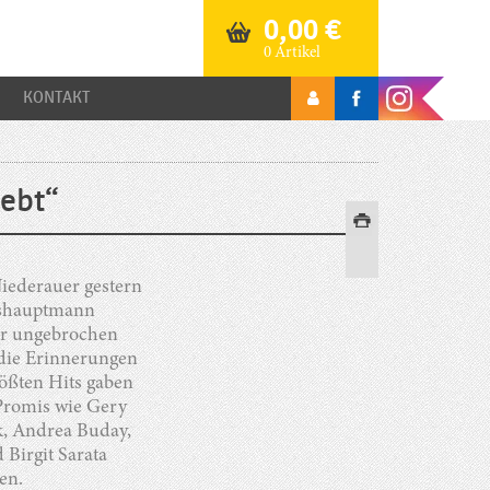
0,00
€
0 Artikel
KONTAKT
lebt“
Niederauer gestern
deshauptmann
der ungebrochen
 die Erinnerungen
ößten Hits gaben
 Promis wie Gery
k, Andrea Buday,
 Birgit Sarata
en.