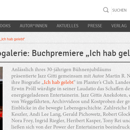
rac K&S
BOOKS
AUTOR*INNEN
AKTUELLES
PRESSE
VERLAG
„Ich hab gelebt“
galerie: Buchpremiere „Ich hab ge
Anlässlich ihres 30-jährigen Bühnenjubiläums
präsentierte Jazz Gitti gemeinsam mit Autor Martin R. 
ihre Biografie „
Ich hab gelebt
“ im Planter’s Club. Lan
Erwin Pröll würdigte in seiner Laudatio das Schaffen 
energiegeladenen Entertainerin. Jazz Gittis Anekdoten,
von Weggefährten, Archivvideos und Kostproben der gr
Einblicke in die bewegte Lebensgeschichte. Zahlreiche
Keszler, Andi Lee Lang, Gerald Pichowetz, Robert Gloc
Nora Frey, Ingrid Riegler, Heribert Kasper, Tony Rei und
ließen sich von der Power der Entertainerin beeindruck