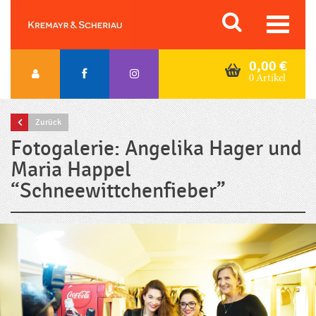
Skip
Orac K&S
to
content
0,00
€
0 Artikel
Zurück
Fotogalerie: Angelika Hager und
Maria Happel
“Schneewittchenfieber”