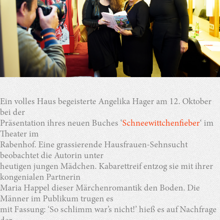
Ein volles Haus begeisterte Angelika Hager am 12. Oktober
bei der
Präsentation ihres neuen Buches ‘
Schneewittchenfieber
‘ im
Theater im
Rabenhof. Eine grassierende Hausfrauen-Sehnsucht
beobachtet die Autorin unter
heutigen jungen Mädchen. Kabarettreif entzog sie mit ihrer
kongenialen Partnerin
Maria Happel dieser Märchenromantik den Boden. Die
Männer im Publikum trugen es
mit Fassung: ‘So schlimm war’s nicht!’ hieß es auf Nachfrage