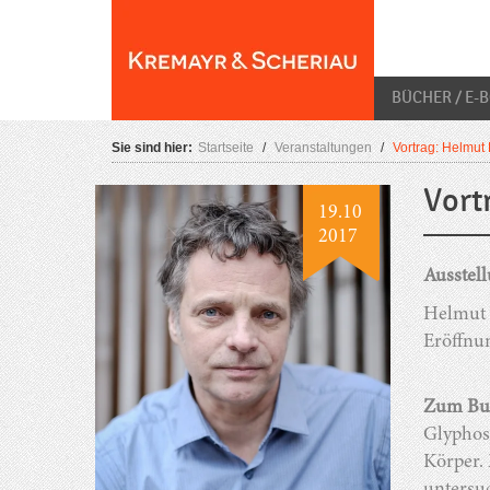
Skip
O
to
content
BÜCHER / E-
Sie sind hier:
Startseite
/
Veranstaltungen
/
Vortrag: Helmut
Vort
19.10
2017
Ausstell
Helmut 
Eröffnu
Zum Buc
Glyphosa
Körper. 