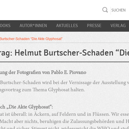
rac K&S
BOOKS
AUTOR*INNEN
AKTUELLES
PRESSE
VERLAG
 Burtscher-Schaden “Die Akte Glyphosat”
rag: Helmut Burtscher-Schaden “Di
ung der Fotografien von Pablo E. Piovano
Burtscher-Schaden wird bei der Vernissage der Ausstellung
ngsvortrag zum Thema Glyphosat halten.
h „Die Akte Glyphosat“:
t ist überall: in Äckern, auf Feldern und in Flüssen. Wir esse
Macht aber nichts, beruhigen die Zulassungsbehörden und He