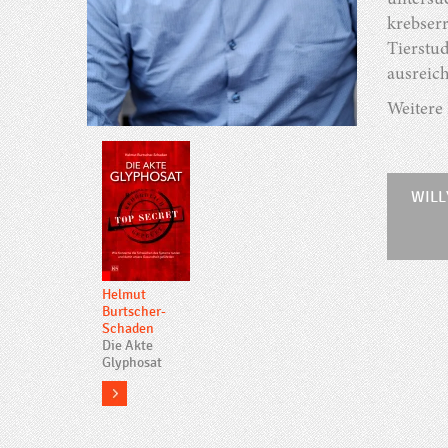
untersu
krebser
Tierstu
ausreich
Weitere
WILL
Helmut
Burtscher-
Schaden
Die Akte
Glyphosat
more