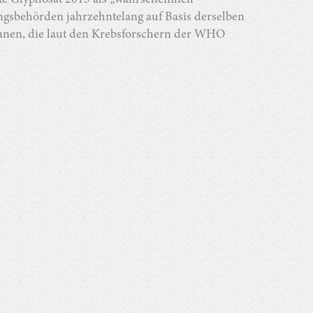
te Glyphosat 2015 als „wahrscheinlich
gsbehörden jahrzehntelang auf Basis derselben
ennen, die laut den Krebsforschern der WHO