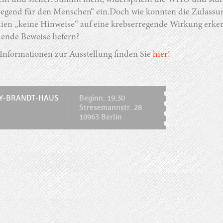
cht und sicher. Stimmt nicht, widerspricht die WHO und stuf
regend für den Menschen“ ein.Doch wie konnten die Zulassun
dien „keine Hinweise“ auf eine krebserregende Wirkung erk
ende Beweise liefern?
 Informationen zur Ausstellung finden Sie
hier!
Y-BRANDT-HAUS
Beginn: 19:30
Stresemannstr. 28
10963 Berlin