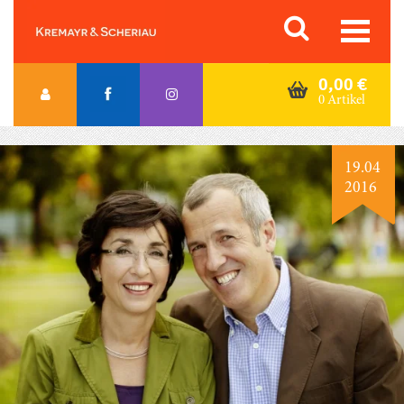
Skip
Orac K&S
to
content
0,00
€
0 Artikel
19.04
2016