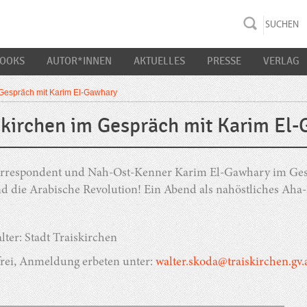
rac K&S
BOOKS
AUTOR*INNEN
AKTUELLES
PRESSE
VERLAG
 Gespräch mit Karim El-Gawhary
skirchen im Gespräch mit Karim El
respondent und Nah-Ost-Kenner Karim El-Gawhary im Gespr
d die Arabische Revolution! Ein Abend als nahöstliches Aha-
lter: Stadt Traiskirchen
 frei, Anmeldung erbeten unter:
walter.skoda@traiskirchen.gv.