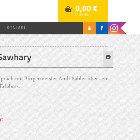
0,00
€
0 Artikel
KONTAKT
-Gawhary
äch mit Bürgermeister Andi Babler über sein
Erlebnis.
at