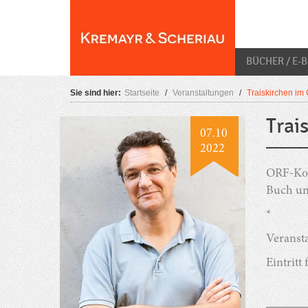
Skip
O
to
content
BÜCHER / E-
Sie sind hier:
Startseite
/
Veranstaltungen
/
Traiskirchen im
Trai
07.10
2022
ORF-Kor
Buch un
*
Veransta
Eintritt