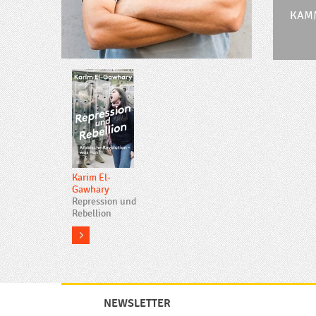
KAM
Karim El-
Gawhary
Repression und
Rebellion
more
NEWSLETTER