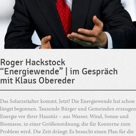
Roger Hackstock
“Energiewende” | im Gespräch
mit Klaus Obereder
Das Solarzeitalter kommt. Jetzt! Die Energiewende hat schon
längst begonnen. Tausende Bürger und Gemeinden erzeugen
Energie vor ihrer Haustür – aus Wasser, Wind, Sonne und
Biomasse, in einer Größenordnung, die für Konzerne zum
Problem wird. Die Zeit drängt: Es braucht einen Plan für die