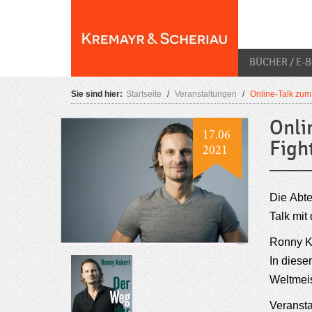
Skip
O
to
content
BÜCHER / E-
Sie sind hier:
Startseite
/
Veranstaltungen
/
Online-Talk zum
Onli
17.06
Figh
2021
Die Abte
Talk mit
Ronny Ko
In diese
Weltmeist
Veransta