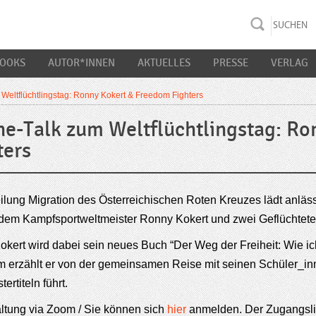
rac K&S
BOOKS
AUTOR*INNEN
AKTUELLES
PRESSE
VERLAG
 Weltflüchtlingstag: Ronny Kokert & Freedom Fighters
ne-Talk zum Weltflüchtlingstag: R
ters
ilung Migration des Österreichischen Roten Kreuzes lädt anläs
 dem Kampfsportweltmeister Ronny Kokert und zwei Geflüchtete
kert wird dabei sein neues Buch “Der Weg der Freiheit: Wie ic
m erzählt er von der gemeinsamen Reise mit seinen Schüler_inne
ertiteln führt.
ltung via Zoom / Sie können sich
hier
anmelden. Der Zugangsli