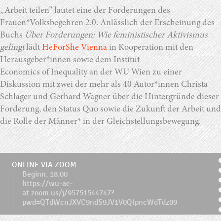
„Arbeit teilen” lautet eine der Forderungen des
Frauen*Volksbegehren 2.0. Anlässlich der Erscheinung des
Buchs
Über Forderungen: Wie feministischer Aktivismus
gelingt
lädt
HeForShe Vienna
in Kooperation mit den
Herausgeber*innen sowie dem Institut
Economics of Inequality an der WU Wien zu einer
Diskussion mit zwei der mehr als 40 Autor*innen Christa
Schlager und Gerhard Wagner über die Hintergründe dieser
Forderung, den Status Quo sowie die Zukunft der Arbeit und
die Rolle der Männer* in der Gleichstellungsbewegung.
ONLINE VIA ZOOM
Beginn: 18:00
https://wu-ac-
at.zoom.us/j/95751544747?
pwd=QTdWcnJXVC9ndS9JV1V0QlpncWdTdz09