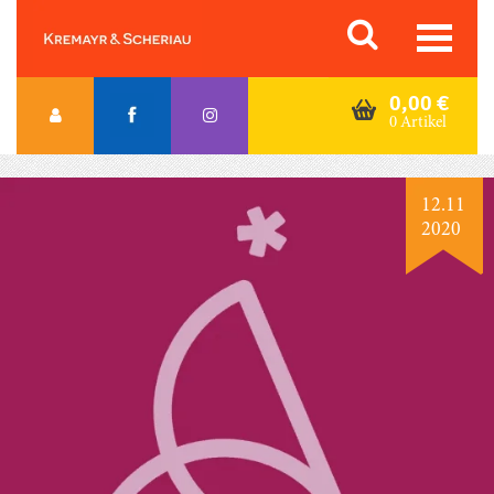
Skip
Orac K&S
to
content
0,00
€
0 Artikel
12.11
2020