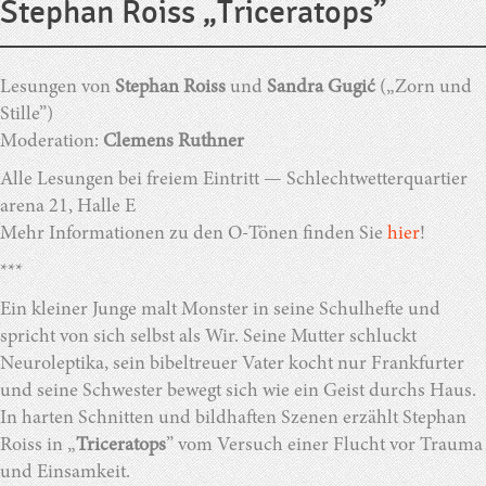
Stephan Roiss „Triceratops”
Lesungen von
Stephan Roiss
und
Sandra Gugi
ć
(„Zorn und
Stille”)
Moderation:
Clemens Ruthner
Alle Lesungen bei freiem Eintritt — Schlechtwetterquartier
arena 21, Halle E
Mehr Informationen zu den O-Tönen finden Sie
hier
!
***
Ein kleiner Junge malt Monster in seine Schulhefte und
spricht von sich selbst als Wir. Seine Mutter schluckt
Neuroleptika, sein bibeltreuer Vater kocht nur Frankfurter
und seine Schwester bewegt sich wie ein Geist durchs Haus.
In harten Schnitten und bildhaften Szenen erzählt Stephan
Roiss in „
Triceratops
” vom Versuch einer Flucht vor Trauma
und Einsamkeit.