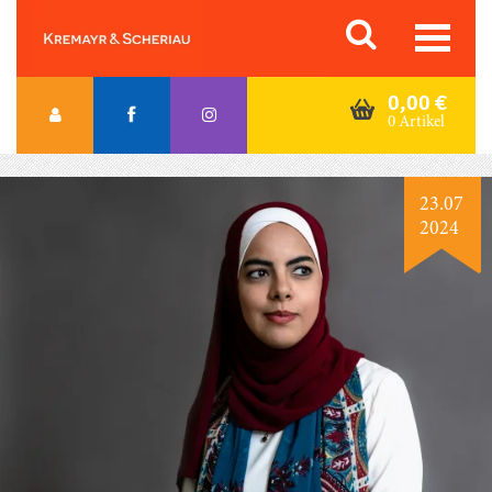
Skip
Orac K&S
to
content
0,00
€
0 Artikel
23.07
2024