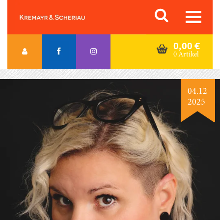
Skip
Orac K&S
to
content
0,00
€
0 Artikel
04.12
2025