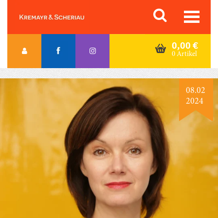
Skip
Orac K&S
to
content
0,00
€
0 Artikel
08.02
2024