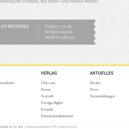
öhnliche Frauen, die ihrer Zeit voraus waren.
LITY RESIDENZ
Beginn: 15:30
Veldidenapark
6020 Innsbruck
VERLAG
AKTUELLES
ewsletter
Über uns
Bücher
Presse
News
Vertrieb
Veranstaltungen
Foreign Rights
Kontakt
Datenschutzhinweise
 GmbH & Co. KG
| Rotenturmstraße 27/5 | Wien A-1010