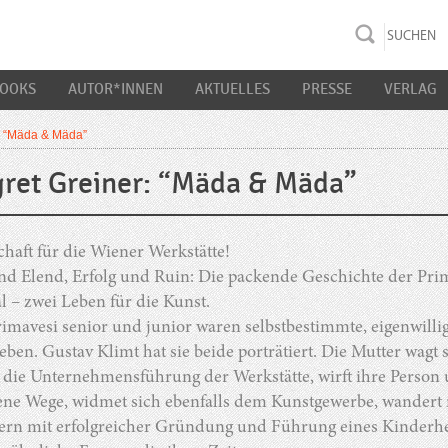
rac K&S
BOOKS
AUTOR*INNEN
AKTUELLES
PRESSE
VERLAG
: “Mäda & Mäda”
ret Greiner: “Mäda & Mäda”
haft für die Wiener Werkstätte!
nd Elend, Erfolg und Ruin: Die packende Geschichte der Pr
 – zwei Leben für die Kunst.
imavesi senior und junior waren selbstbestimmte, eigenwill
eben. Gustav Klimt hat sie beide porträtiert. Die Mutter wagt
n die Unternehmensführung der Werkstätte, wirft ihre Person
ene Wege, widmet sich ebenfalls dem Kunstgewerbe, wandert n
ern mit erfolgreicher Gründung und Führung eines Kinderhe