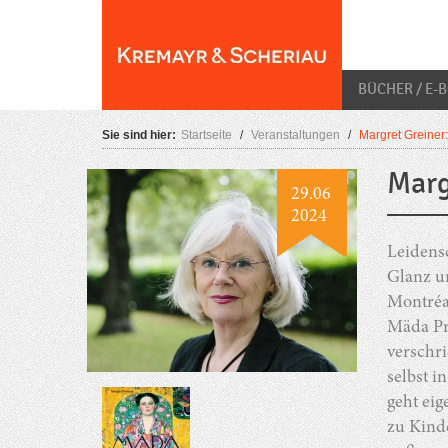
Skip
O
to
content
BÜCHER / E-
Sie sind hier:
Startseite
/
Veranstaltungen
/
Margret Greiner
Marg
29.06
2024
Leidensc
Glanz u
Montréal
Mäda Pr
verschri
selbst i
geht eig
zu Kind