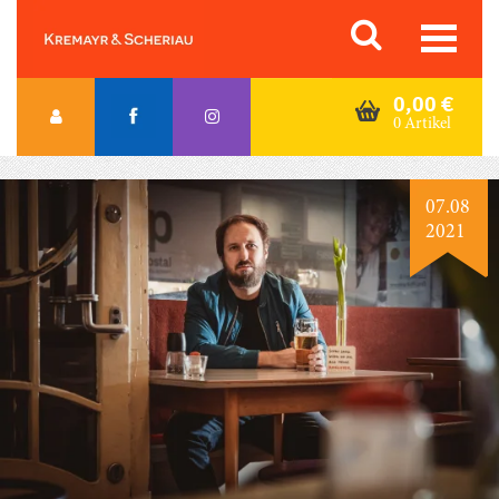
Skip
Orac K&S
to
content
0,00
€
0 Artikel
07.08
2021