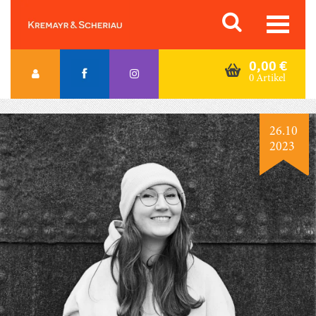
Skip
Orac K&S
to
content
0,00
€
0 Artikel
26.10
2023