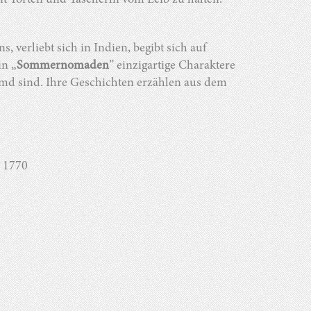
it Torten und Tascherln vom Leib zu halten.
s, verliebt sich in Indien, begibt sich auf
in „
Sommernomaden
” einzigartige Charaktere
emd sind. Ihre Geschichten erzählen aus dem
5 1770