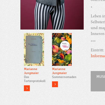
österrei
*
Leben im
Selbster
und mag
Inneren
***
Eintritt:
Informa
Marianne
Marianne
Jungmaier
Jungmaier
MUS
Das
Sommernomaden
Tortenprotokoll
more
more