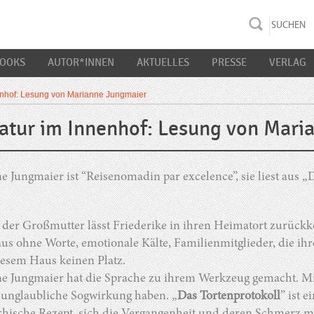
rac K&S
BOOKS
AUTOR*INNEN
AKTUELLES
PRESSE
VERLAG
nenhof: Lesung von Marianne Jungmaier
ratur im Innenhof: Lesung von Mar
e Jungmaier ist “Reisenomadin par excelence”, sie liest aus
der Großmutter lässt Friederike in ihren Heimatort zurückke
us ohne Worte, emotionale Kälte, Familienmitglieder, die ih
iesem Haus keinen Platz.
e Jungmaier hat die Sprache zu ihrem Werkzeug gemacht. Mit 
e unglaubliche Sogwirkung haben. „
Das Tortenprotokoll
” ist 