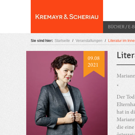
Skip
O
to
content
BÜCHER / E-
Sie sind hier:
Startseite
/
Veranstaltungen
/
Literatur im In
Lite
09.08
2021
Mariann
*
Der Tod 
Elternha
hat in d
Mariann
die ein