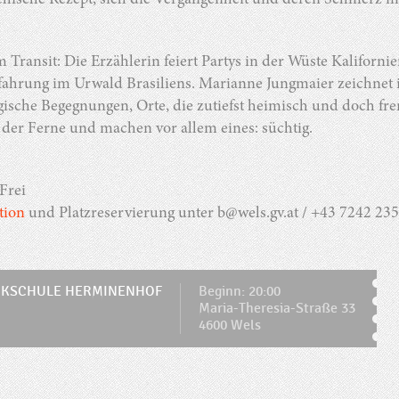
chische Rezept, sich die Vergangenheit und deren Schmerz m
 Transit: Die Erzählerin feiert Partys in der Wüste Kalifornien
fahrung im Urwald Brasiliens. Marianne Jungmaier zeichnet 
ische Begegnungen, Orte, die zutiefst heimisch und doch fr
 der Ferne und machen vor allem eines: süchtig.
 Frei
tion
und Platzreservierung unter b@wels.gv.at / +43 7242 23
IKSCHULE HERMINENHOF
Beginn: 20:00
Maria-Theresia-Straße 33
4600 Wels