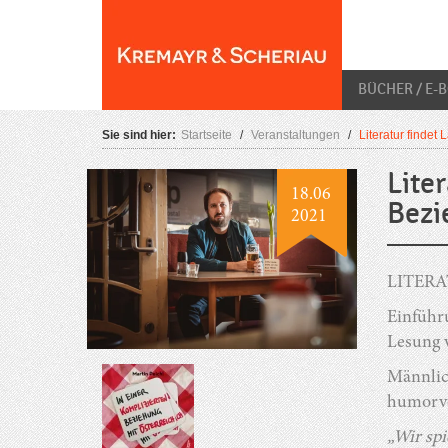
Skip
O
to
content
BÜCHER / E-
Sie sind hier:
Startseite
/
Veranstaltungen
/
Literatur findet
Lite
18.06
Bezi
2021
LITER
Einführ
Lesung 
Männlic
humorvo
„Wir s