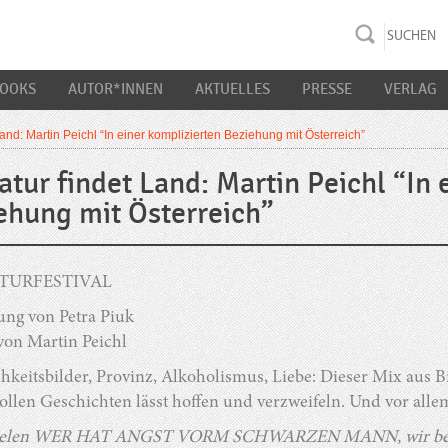
rac K&S
BOOKS
AUTOR*INNEN
AKTUELLES
PRESSE
VERLAG
 Land: Martin Peichl “In einer komplizierten Beziehung mit Österreich”
ratur findet Land: Martin Peichl “In
ehung mit Österreich”
ATURFESTIVAL
ung von Petra Piuk
von Martin Peichl
hkeitsbilder, Provinz, Alkoholismus, Liebe: Dieser Mix aus 
llen Geschichten lässt hoffen und verzweifeln. Und vor alle
pielen WER HAT ANGST VORM SCHWARZEN MANN, wir beha