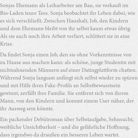
Sonjas Ehemann als Leiharbeiter am Bau, sie verkauft im
Bio-Laden teure Tees. Sonja beobachtet ihr Leben dabei, wie
es sich verschließt. Zwischen Haushalt, Job, den Kindern
und dem Ehemann bleibt von ihr selbst kaum etwas übrig.
Als sie auch noch ihre Arbeit verliert, schlittert sie in eine
Krise.
Da findet Sonja einen Job, den sie ohne Vorkenntnisse von
zu Hause aus machen kann: als schöne, junge Studentin mit
nichtsahnenden Männern auf einer Datingplattform chatten.
Während Sonja langsam anfängt sich selbst wieder zu spüren
und mit Hilfe ihres Fake-Profils an Selbstbewusstsein
gewinnt, zerfällt ihre Familie. Sie entfernt sich von ihrem
Mann, von den Kindern und kommt einem User näher, der
ihr Ausweg sein könnte.
Ein packender Debütroman über Selbstaufgabe, Sehnsucht,
weibliche Unsichtbarkeit – und die gefährliche Hoffnung,
dass irgendwo da draußen ein besseres Leben wartet.