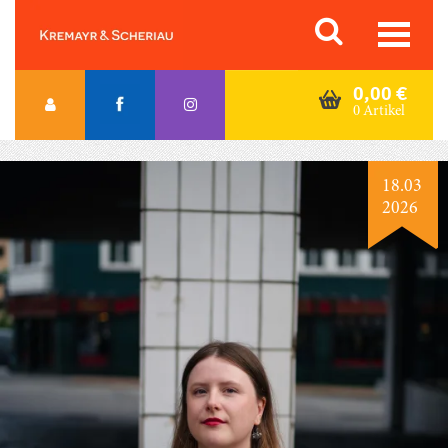
Skip
Orac K&S
to
content
0,00
€
0 Artikel
18.03
2026