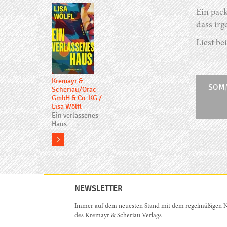
Ein pac
dass irg
Liest be
Kremayr &
SOM
Scheriau/Orac
GmbH & Co. KG
/
Lisa Wölfl
Ein verlassenes
Haus
more
NEWSLETTER
Immer auf dem neuesten Stand mit dem regelmäßigen N
des Kremayr & Scheriau Verlags