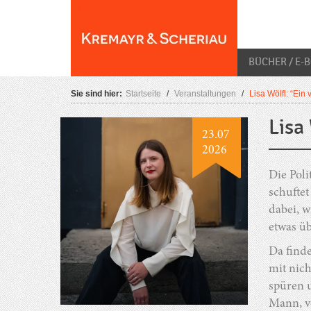
Skip
O
to
content
BÜCHER / E-
Sie sind hier:
Startseite
/
Veranstaltungen
/
Lisa Wölfl: “Ein
Lisa
23.07
2026
Die Pol
schuftet
dabei, w
etwas üb
Da finde
mit nic
spüren u
Mann, v