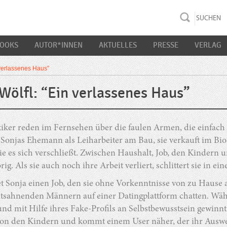
rac K&S
BOOKS
AUTOR*INNEN
AKTUELLES
PRESSE
VERLAG
 verlassenes Haus”
 Wölfl: “Ein verlassenes Haus”
itiker reden im Fernsehen über die faulen Armen, die einfac
 Sonjas Ehemann als Leiharbeiter am Bau, sie verkauft im Bio
ie es sich verschließt. Zwischen Haushalt, Job, den Kindern
rig. Als sie auch noch ihre Arbeit verliert, schlittert sie in ein
t Sonja einen Job, den sie ohne Vorkenntnisse von zu Hause 
htsahnenden Männern auf einer Datingplattform chatten. Währ
nd mit Hilfe ihres Fake-Profils an Selbstbewusstsein gewinnt, 
on den Kindern und kommt einem User näher, der ihr Auswe