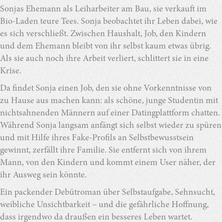
Sonjas Ehemann als Leiharbeiter am Bau, sie verkauft im
Bio-Laden teure Tees. Sonja beobachtet ihr Leben dabei, wie
es sich verschließt. Zwischen Haushalt, Job, den Kindern
und dem Ehemann bleibt von ihr selbst kaum etwas übrig.
Als sie auch noch ihre Arbeit verliert, schlittert sie in eine
Krise.
Da findet Sonja einen Job, den sie ohne Vorkenntnisse von
zu Hause aus machen kann: als schöne, junge Studentin mit
nichtsahnenden Männern auf einer Datingplattform chatten.
Während Sonja langsam anfängt sich selbst wieder zu spüren
und mit Hilfe ihres Fake-Profils an Selbstbewusstsein
gewinnt, zerfällt ihre Familie. Sie entfernt sich von ihrem
Mann, von den Kindern und kommt einem User näher, der
ihr Ausweg sein könnte.
Ein packender Debütroman über Selbstaufgabe, Sehnsucht,
weibliche Unsichtbarkeit – und die gefährliche Hoffnung,
dass irgendwo da draußen ein besseres Leben wartet.