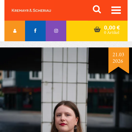
Skip
Orac K&S
to
content
0,00
€
0 Artikel
21.03
2026