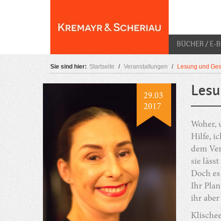
Skip
O
to
content
BÜCHER / E-
Sie sind hier:
Startseite
/
Veranstaltungen
/
Lesung und Gesp
Lesu
29.03
2017
Woher, u
Hilfe, i
dem Ver
sie läss
Doch es 
Ihr Plan
ihr aber
Klische