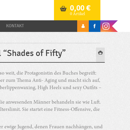
0,00
€
0 Artikel
KONTAKT
“Shades of Fifty”
 weit, die Protagonistin des Buches begreift:
geber zum Thema Anti- Aging und macht sich auf,
berlippenwaxing, High Heels und sexy Outfits –
e, die anwesenden Männer behandeln sie wie Luft.
erslimit. Sie startet eine Fitness-Offensive, die
ber ewige Jugend, denen Frauen nachhängen, und