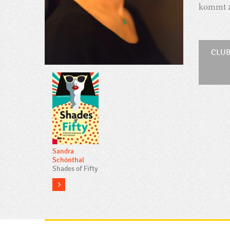
kommt zu
CLUB
Sandra
Schönthal
Shades of Fifty
more