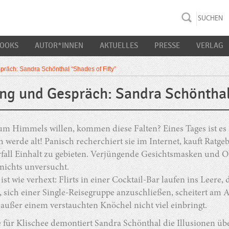
rac K&S
BOOKS
AUTOR*INNEN
AKTUELLES
PRESSE
VERLAG
räch: Sandra Schönthal “Shades of Fifty”
ng und Gespräch: Sandra Schönthal 
m Himmels willen, kommen diese Falten? Eines Tages ist es so
ch werde alt! Panisch recherchiert sie im Internet, kauft Rat
fall Einhalt zu gebieten. Verjüngende Gesichtsmasken und O
t nichts unversucht.
ist wie verhext: Flirts in einer Cocktail-Bar laufen ins Leer
, sich einer Single-Reisegruppe anzuschließen, scheitert am Alt
 außer einem verstauchten Knöchel nicht viel einbringt.
e für Klischee demontiert Sandra Schönthal die Illusionen ü