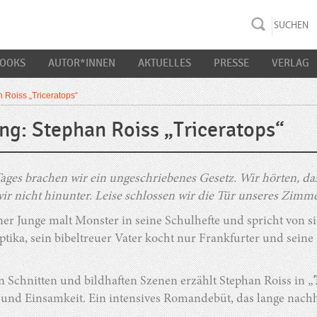
rac K&S
BOOKS
AUTOR*INNEN
AKTUELLES
PRESSE
VERLAG
 Roiss „Triceratops“
ng: Stephan Roiss „Triceratops“
Tages brachen wir ein ungeschriebenes Gesetz. Wir hörten, d
ir nicht hinunter. Leise schlossen wir die Tür unseres Zimme
ner Junge malt Monster in seine Schulhefte und spricht von si
tika, sein bibeltreuer Vater kocht nur Frankfurter und seine
n Schnitten und bildhaften Szenen erzählt Stephan Roiss in „
und Einsamkeit. Ein intensives Romandebüt, das lange nachh