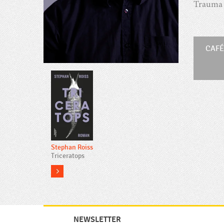
Trauma 
CAF
Stephan Roiss
Triceratops
more
NEWSLETTER