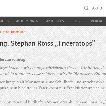
rac K&S
BOOKS
AUTOR*INNEN
AKTUELLES
PRESSE
VERLAG
 Roiss „Triceratops”
ng: Stephan Roiss „Triceratops”
teratursonntag
Tages brachen wir ein ungeschriebenes Gesetz. Wir hörten, d
ir nicht hinunter. Leise schlossen wir die Tür unseres Zimme
ner Junge malt Monster in seine Schulhefte und spricht von si
tika, sein bibeltreuer Vater kocht nur Frankfurter und seine
n Schnitten und bildhaften Szenen erzählt Stephan Roiss in „