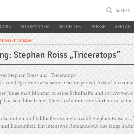
rac K&S
BOOKS
AUTOR*INNEN
AKTUELLES
PRESSE
VERLAG
 Roiss „Triceratops”
ng: Stephan Roiss „Triceratops”
on Stephan Roiss aus “Triceratops”
ik von Gigi Gratt /w Susanna Gartmayer & Christof Kurzma
ner Junge malt Monster in seine Schulhefte und spricht von si
tika, sein bibeltreuer Vater kocht nur Frankfurter und seine
n Schnitten und bildhaften Szenen erzählt Stephan Roiss in „
und Einsamkeit. Ein intensives Romandebüt, das lange nachh