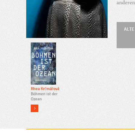
anderen 
ALTE
Rhea Krčmářová
Böhmen ist der
Ozean
more