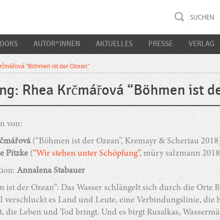
rac K&S
BOOKS
AUTOR*INNEN
AKTUELLES
PRESSE
VERLAG
rčmářová “Böhmen ist der Ozean”
ng: Rhea Krčmářová “Böhmen ist d
n von:
rčmářová
(“Böhmen ist der Ozean”, Kremayr & Scheriau 2018
e Pitzke
(
“Wir stehen unter Schöpfung”
, müry salzmann 2018
ion:
Annalena Stabauer
ist der Ozean”: Das Wasser schlängelt sich durch die Orte Bö
l verschluckt es Land und Leute, eine Verbindungslinie, die 
t, die Leben und Tod bringt. Und es birgt Rusalkas, Wasserm