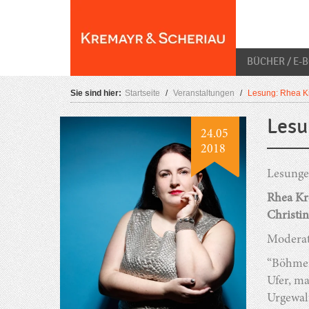
Skip
O
to
content
BÜCHER / E-
Sie sind hier:
Startseite
/
Veranstaltungen
/
Lesung: Rhea K
Lesu
24.05
2018
Lesunge
Rhea K
Christin
Moderat
“Böhmen 
Ufer, ma
Urgewal