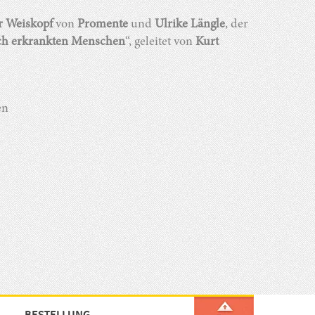
r Weiskopf
von
Promente
und
Ulrike Längle
, der
sch erkrankten Menschen
“, geleitet von
Kurt
en