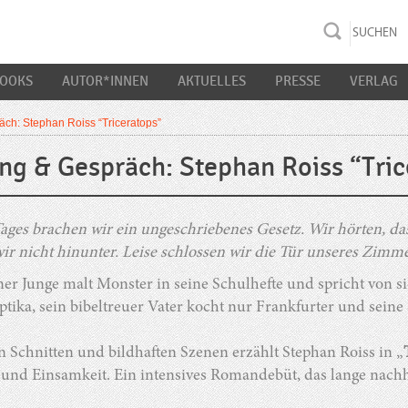
rac K&S
BOOKS
AUTOR*INNEN
AKTUELLES
PRESSE
VERLAG
ch: Stephan Roiss “Triceratops”
ng & Gespräch: Stephan Roiss “Tric
Tages brachen wir ein ungeschriebenes Gesetz. Wir hörten, d
ir nicht hinunter. Leise schlossen wir die Tür unseres Zimme
ner Junge malt Monster in seine Schulhefte und spricht von si
tika, sein bibeltreuer Vater kocht nur Frankfurter und seine
n Schnitten und bildhaften Szenen erzählt Stephan Roiss in „
und Einsamkeit. Ein intensives Romandebüt, das lange nachh