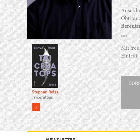
***
Anschli
Obfrau 
Bereuter
***
Mit fre
Eintritt: 
DOR
Stephan Roiss
Triceratops
more