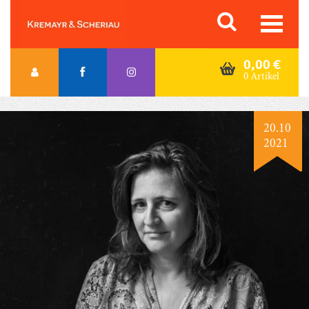
Skip
Orac K&S
to
content
0,00
€
0 Artikel
20.10
2021