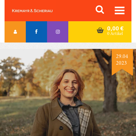
Skip
Orac K&S
to
content
0,00
€
0 Artikel
29.04
2023