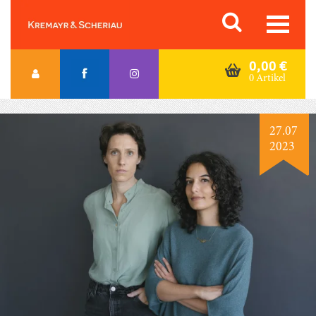
Skip
Orac K&S
to
content
0,00
€
0 Artikel
27.07
2023