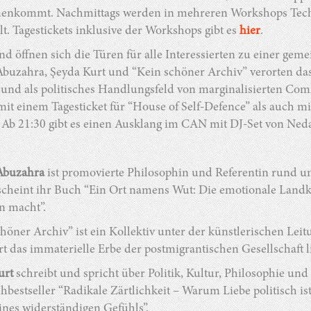
nkommt. Nachmittags werden in mehreren Workshops Techni
lt. Tagestickets inklusive der Workshops gibt es
hier
.
d öffnen sich die Türen für alle Interessierten zu einer ge
buzahra, Şeyda Kurt und “Kein schöner Archiv” verorten da
und als politisches Handlungsfeld von marginalisierten Com
it einem Tagesticket für “House of Self-Defence” als auch mi
 Ab 21:30 gibt es einen Ausklang im CAN mit DJ-Set von Neda
Abuzahra
ist promovierte Philosophin und Referentin rund 
rscheint ihr Buch “Ein Ort namens Wut: Die emotionale Landk
n macht”.
höner Archiv” ist ein Kollektiv unter der künstlerischen Lei
rt das immaterielle Erbe der postmigrantischen Gesellschaft l
urt
schreibt und spricht über Politik, Kultur, Philosophie u
bestseller “Radikale Zärtlichkeit – Warum Liebe politisch i
ines widerständigen Gefühls”.