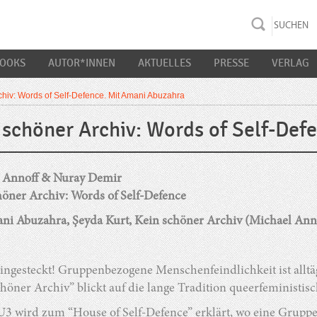
rac K&S
BOOKS
AUTOR*INNEN
AKTUELLES
PRESSE
VERLAG
chiv: Words of Self-Defence. Mit Amani Abuzahra
 schöner Archiv: Words of Self-Def
 Annoff & Nuray Demir
höner Archiv: Words of Self-Defence
ni Abuzahra, Şeyda Kurt, Kein schöner Archiv (Michael Ann
ingesteckt! Gruppenbezogene Menschenfeindlichkeit ist allt
höner Archiv” blickt auf die lange Tradition queerfeministi
3 wird zum “House of Self-Defence” erklärt, wo eine Gruppe