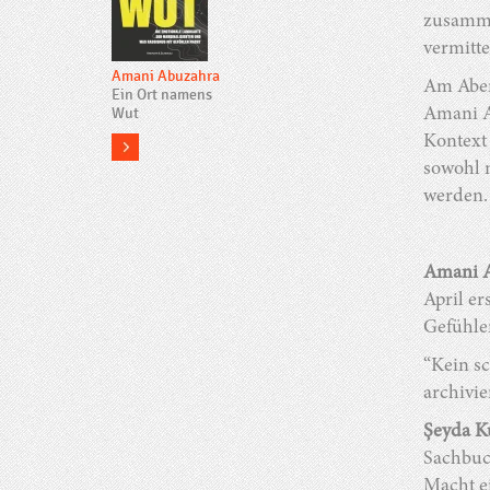
zusamme
vermitte
Amani Abuzahra
Am Aben
Ein Ort namens
Wut
Amani A
Kontext 
more
sowohl m
werden.
Amani 
April e
Gefühle
“Kein sc
archivie
Şeyda K
Sachbuch
Macht e