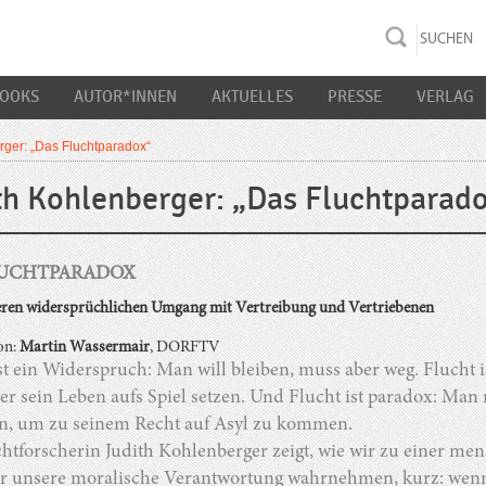
rac K&S
BOOKS
AUTOR*INNEN
AKTUELLES
PRESSE
VERLAG
rger: „Das Fluchtparadox“
th Kohlenberger: „Das Fluchtparad
LUCHTPARADOX
ren widersprüchlichen Umgang mit Vertreibung und Vertriebenen
on:
Martin Wassermair
, DORFTV
st ein Widerspruch: Man will bleiben, muss aber weg. Flucht 
er sein Leben aufs Spiel setzen. Und Flucht ist paradox: Ma
en, um zu seinem Recht auf Asyl zu kommen.
htforscherin Judith Kohlenberger zeigt, wie wir zu einer me
r unsere moralische Verantwortung wahrnehmen, kurz: wenn w